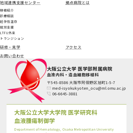
地域連携支援センター
拠点病院とは
移植紹介
診療相談
妊孕性温存
就労支援
LTFU外来
トランジション
研修・見学
アクセス
お問い合わせ
大阪公立大学 医学部附属病院
血液内科・造血細胞移植科
〒545-8586 大阪市阿倍野区旭町1-5-7
med-isyokukyoten_ocu@ml.omu.ac.jp
06-6645-3881
大阪公立大学大学院 医学研究科
血液腫瘍制御学
Department of Hematology, Osaka Metropolitan University