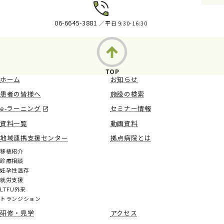
06-6645-3881
／平日 9:30-16:30
ホーム
お知らせ
患者の皆様へ
施設の検索
e-ラーニング
セミナー情報
資料一覧
動画資料
地域連携支援センター
拠点病院とは
移植紹介
診療相談
妊孕性温存
就労支援
LTFU外来
トランジション
研修・見学
アクセス