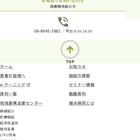
お電話でお問い合わせ
医療関係者の方
06-6645-3881
／平日 9:30-16:30
ホーム
お知らせ
患者の皆様へ
施設の検索
e-ラーニング
セミナー情報
資料一覧
動画資料
地域連携支援センター
拠点病院とは
移植紹介
診療相談
妊孕性温存
就労支援
LTFU外来