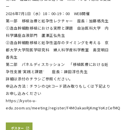
ー
2026年7月1日（水）18：00-19：00 WEB開催
第一部 移植治療と妊孕性レクチャー 座長：加藤格先生
①造血幹細胞移植における実際と課題 自治医科大学 内
科学講座血液部門 蘆澤正弘先生
②造血幹細胞移植と妊孕性温存のタイミングを考える 京
都大学大学院医学研究科 婦人科学産科学教室 奥宮明日
香先生
第二部 パネルディスカッション 「移植医療における妊
孕性支援⁻実践と課題⁻ 座長：諫田淳也先生
詳細は添付のチラシご参照ください。
申込み方法：チラシのQRコード読み取りもしくは下記より
お申し込みください
https://kyoto-u-
edu.zoom.us/meeting/register/F4MOakaoRjKmgYoKzCefMQ
ポスター