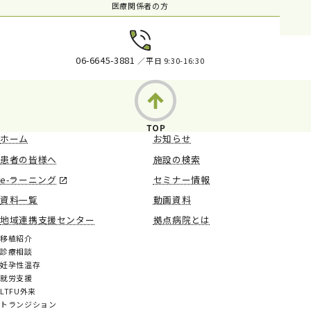
医療関係者の方
06-6645-3881
／平日 9:30-16:30
ホーム
お知らせ
患者の皆様へ
施設の検索
e-ラーニング
セミナー情報
資料一覧
動画資料
地域連携支援センター
拠点病院とは
移植紹介
診療相談
妊孕性温存
就労支援
LTFU外来
トランジション