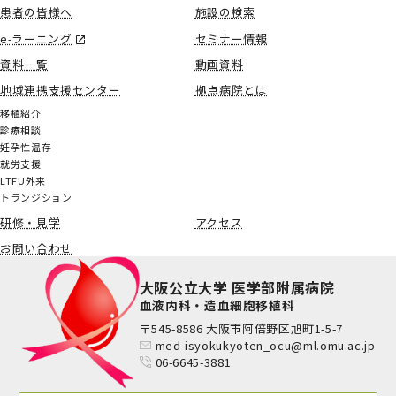
患者の皆様へ
施設の検索
e-ラーニング
セミナー情報
資料一覧
動画資料
地域連携支援センター
拠点病院とは
移植紹介
診療相談
妊孕性温存
就労支援
LTFU外来
トランジション
研修・見学
アクセス
お問い合わせ
大阪公立大学 医学部附属病院
血液内科・造血細胞移植科
〒545-8586 大阪市阿倍野区旭町1-5-7
med-isyokukyoten_ocu@ml.omu.ac.jp
06-6645-3881