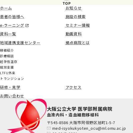
ホーム
お知らせ
患者の皆様へ
施設の検索
e-ラーニング
セミナー情報
資料一覧
動画資料
地域連携支援センター
拠点病院とは
移植紹介
診療相談
妊孕性温存
就労支援
LTFU外来
トランジション
研修・見学
アクセス
お問い合わせ
大阪公立大学 医学部附属病院
血液内科・造血細胞移植科
〒545-8586 大阪市阿倍野区旭町1-5-7
med-isyokukyoten_ocu@ml.omu.ac.jp