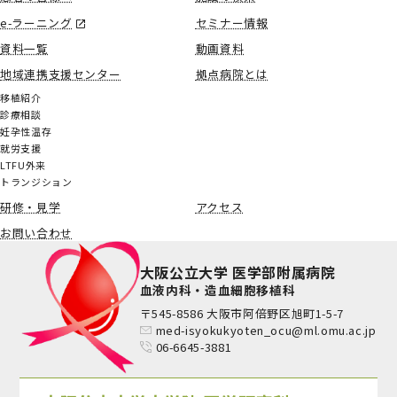
e-ラーニング
セミナー情報
資料一覧
動画資料
地域連携支援センター
拠点病院とは
移植紹介
診療相談
妊孕性温存
就労支援
LTFU外来
トランジション
研修・見学
アクセス
お問い合わせ
大阪公立大学 医学部附属病院
血液内科・造血細胞移植科
〒545-8586 大阪市阿倍野区旭町1-5-7
med-isyokukyoten_ocu@ml.omu.ac.jp
06-6645-3881