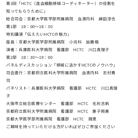
第3回「HCTC（造血細胞移植コーディネーター）の役割を
知ってもらうために」
総合司会：京都大学医学部附属病院 血液内科 諫田淳也
第1部 18：00～18：30
特別講演「伝えたいHCTCの魅力」
座長：京都大学医学部附属病院 小児科 加藤格
演者：兵庫医科大学病院 看護部 HCTC 川口真理子
第2部 18：30～19：00
パネルディスカッション「移植に活かすHCTCのノウハウ」
司会進行：京都府立医科大学附属病院 血液内科 志村勇
司
パネリスト：兵庫医科大学病院 看護部 HCTC 川口真理
子
大阪市立総合医療センター 看護部 HCTC 毛利志帆
京都府立医科大学附属病院 看護部 HCTC 兼子照美
京都大学医学部附属病院 看護部 HCTC 岡恵
ご興味を持っていただける方がいればぜひご参加ください